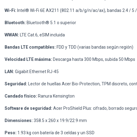
Wi-Fi:
Intel® Wi-Fi 6E AX211 (802.11 a/b/g/n/ac/ax), bandas 2.4 / 5 
Bluetooth:
Bluetooth® 5.1 o superior
WWAN:
LTE Cat.6, eSIM incluida
Bandas LTE compatibles:
FDD y TDD (varias bandas según región)
Velocidad LTE máxima:
Descarga hasta 300 Mbps, subida 50 Mbps
LAN:
Gigabit Ethernet RJ-45
Seguridad:
Lector de huellas Acer Bio-Protection, TPM discreto, co
Candado físico:
Ranura Kensington
Software de seguridad:
Acer ProShield Plus: cifrado, borrado seguro
Dimensiones:
358.5 x 260 x 19.9/22.9 mm
Peso:
1.93 kg con batería de 3 celdas y un SSD