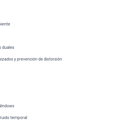
biente
s duales
zados y prevención de distorsión
 Windows
 ruido temporal