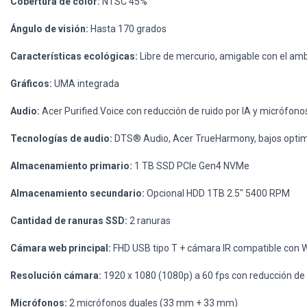
Cobertura de color:
NTSC 45%
Ángulo de visión:
Hasta 170 grados
Características ecológicas:
Libre de mercurio, amigable con el am
Gráficos:
UMA integrada
Audio:
Acer Purified.Voice con reducción de ruido por IA y micrófono
Tecnologías de audio:
DTS® Audio, Acer TrueHarmony, bajos optimi
Almacenamiento primario:
1 TB SSD PCIe Gen4 NVMe
Almacenamiento secundario:
Opcional HDD 1TB 2.5" 5400 RPM
Cantidad de ranuras SSD:
2 ranuras
Cámara web principal:
FHD USB tipo T + cámara IR compatible con
Resolución cámara:
1920 x 1080 (1080p) a 60 fps con reducción de
Micrófonos:
2 micrófonos duales (33 mm + 33 mm)