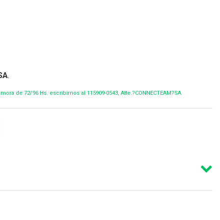
SA
.
demora de 72/96 Hs. escribirnos al 115909-0543, Atte.?CONNECTEAM?SA