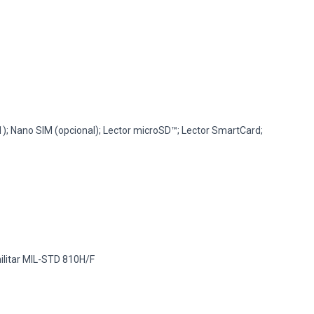
; Nano SIM (opcional); Lector microSD™; Lector SmartCard;
militar MIL-STD 810H/F