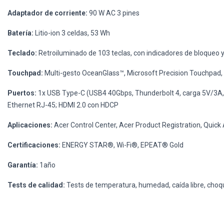
Adaptador de corriente:
90 W AC 3 pines
Batería:
Litio-ion 3 celdas, 53 Wh
Teclado:
Retroiluminado de 103 teclas, con indicadores de bloqueo
Touchpad:
Multi-gesto OceanGlass™, Microsoft Precision Touchpad,
Puertos:
1x USB Type-C (USB4 40Gbps, Thunderbolt 4, carga 5V/3A, 
Ethernet RJ-45; HDMI 2.0 con HDCP
Aplicaciones:
Acer Control Center, Acer Product Registration, Quick
Certificaciones:
ENERGY STAR®, Wi-Fi®, EPEAT® Gold
Garantía:
1año
Tests de calidad:
Tests de temperatura, humedad, caída libre, choque