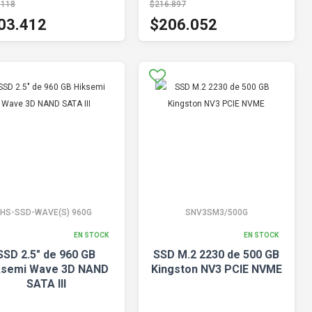
.118
$216.897
03.412
$206.052
HS-SSD-WAVE(S) 960G
SNV3SM3/500G
EN STOCK
EN STOCK
SSD 2.5" de 960 GB
SSD M.2 2230 de 500 GB
ksemi Wave 3D NAND
Kingston NV3 PCIE NVME
SATA III