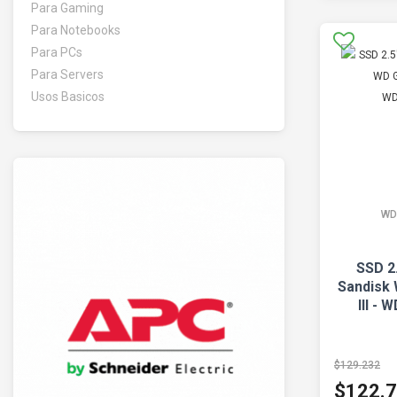
Para Gaming
Para Notebooks
Para PCs
Para Servers
Usos Basicos
WD
SSD 2
Sandisk
III -
$129.232
$122.