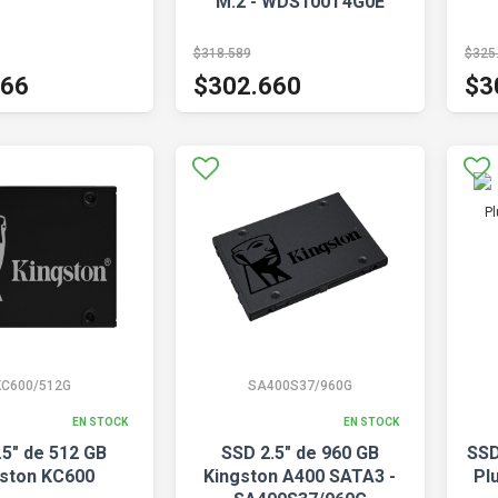
M.2 - WDS100T4G0E
$318.589
$325
166
$302.660
$3
KC600/512G
SA400S37/960G
EN STOCK
EN STOCK
.5" de 512 GB
SSD 2.5" de 960 GB
SSD
ston KC600
Kingston A400 SATA3 -
Pl