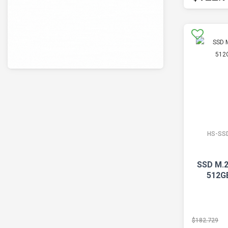
HS-SS
SSD M.2
512G
$182.729