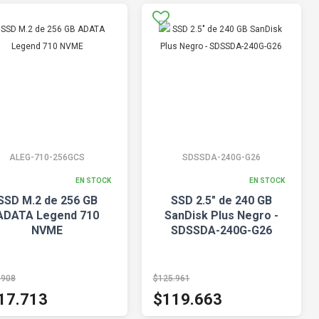
ALEG-710-256GCS
SDSSDA-240G-G26
EN STOCK
EN STOCK
SSD M.2 de 256 GB
SSD 2.5" de 240 GB
ADATA Legend 710
SanDisk Plus Negro -
NVME
SDSSDA-240G-G26
.908
$125.961
17.713
$119.663