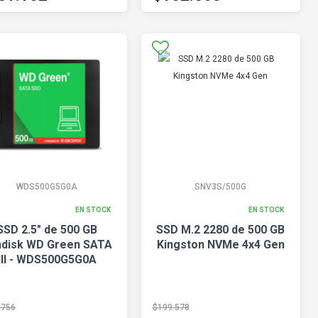
WDS500G5G0A
SNV3S/500G
EN STOCK
EN STOCK
SSD 2.5" de 500 GB
SSD M.2 2280 de 500 GB
ndisk WD Green SATA
Kingston NVMe 4x4 Gen
III - WDS500G5G0A
.756
$199.578