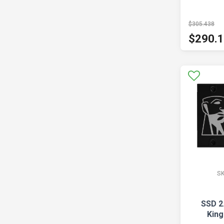
$305.438
$290.
S
SSD 2
King