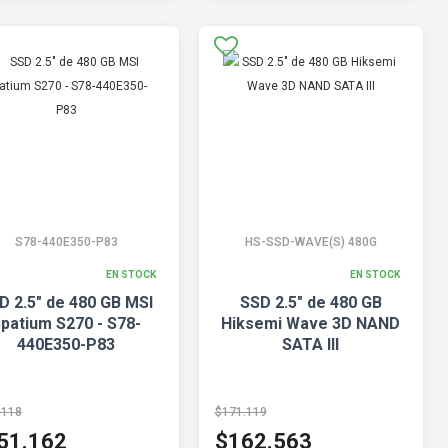
S78-440E350-P83
HS-SSD-WAVE(S) 480G
EN STOCK
EN STOCK
D 2.5" de 480 GB MSI
SSD 2.5" de 480 GB
patium S270 - S78-
Hiksemi Wave 3D NAND
440E350-P83
SATA III
.118
$171.119
51.162
$162.563