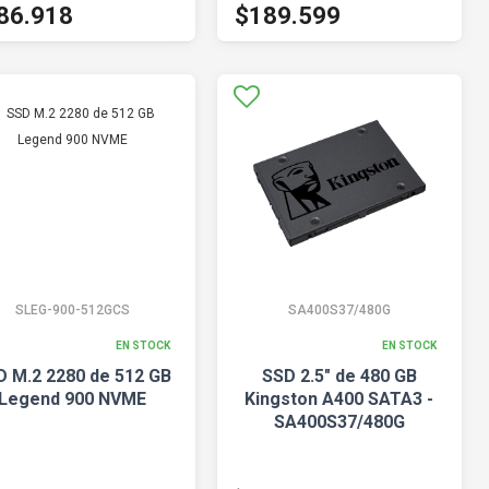
86.918
$189.599
SLEG-900-512GCS
SA400S37/480G
EN STOCK
EN STOCK
D M.2 2280 de 512 GB
SSD 2.5" de 480 GB
Legend 900 NVME
Kingston A400 SATA3 -
SA400S37/480G