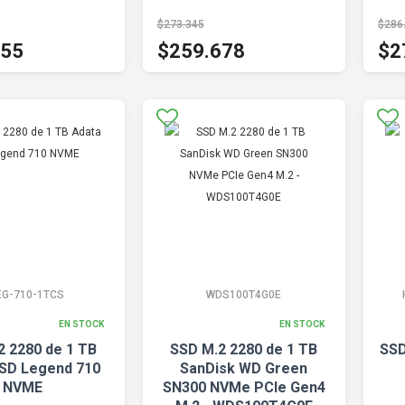
$273.345
$286
555
$259.678
$2
EG-710-1TCS
WDS100T4G0E
EN STOCK
EN STOCK
2 2280 de 1 TB
SSD M.2 2280 de 1 TB
SSD
SD Legend 710
SanDisk WD Green
NVME
SN300 NVMe PCIe Gen4