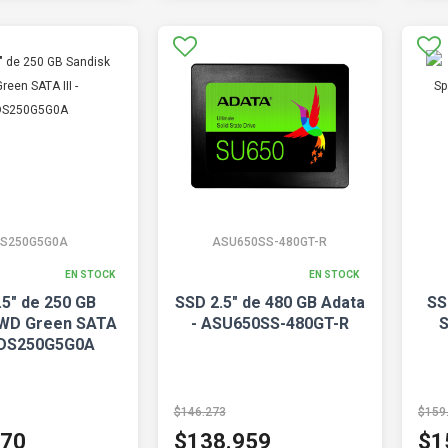
S250G5G0A
ASU650SS-480GT-R
EN STOCK
EN STOCK
.5" de 250 GB
SSD 2.5" de 480 GB Adata
SS
 WD Green SATA
- ASU650SS-480GT-R
S
 WDS250G5G0A
$146.273
$159
770
$138.959
$1