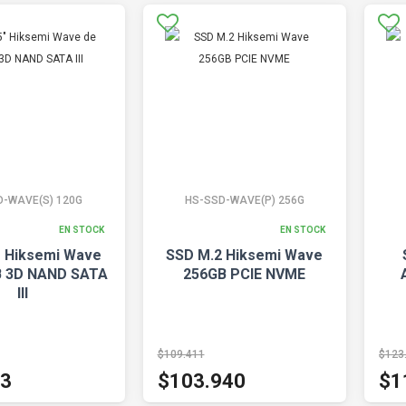
D-WAVE(S) 120G
HS-SSD-WAVE(P) 256G
EN STOCK
EN STOCK
" Hiksemi Wave
SSD M.2 Hiksemi Wave
B 3D NAND SATA
256GB PCIE NVME
III
$109.411
$123
83
$103.940
$1