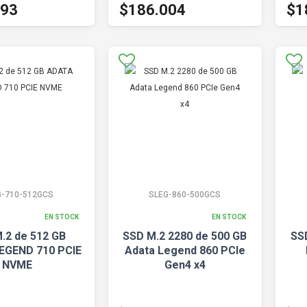
593
$186.004
$1
G-710-512GCS
SLEG-860-500GCS
EN STOCK
EN STOCK
.2 de 512 GB
SSD M.2 2280 de 500 GB
SS
EGEND 710 PCIE
Adata Legend 860 PCIe
NVME
Gen4 x4