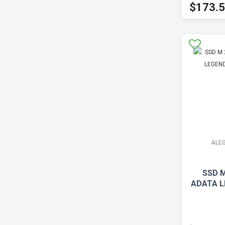
$173.
ALE
SSD M
ADATA L