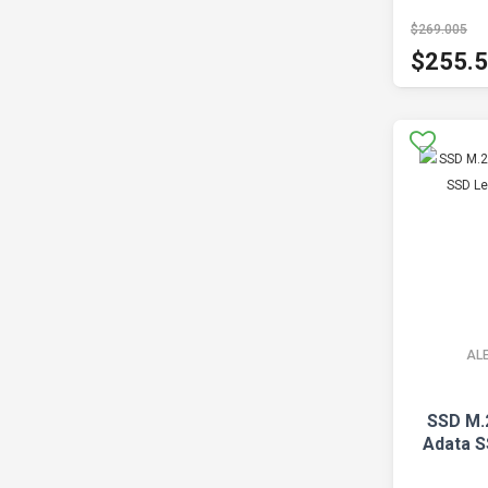
$269.005
$255.
AL
SSD M.
Adata S