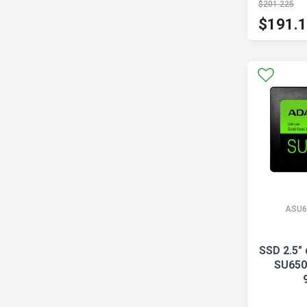
$201.225
$191.
ASU6
SSD 2.5"
SU650