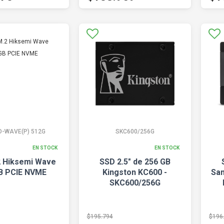
D-WAVE(P) 512G
SKC600/256G
EN STOCK
EN STOCK
 Hiksemi Wave
SSD 2.5" de 256 GB
B PCIE NVME
Kingston KC600 -
Sa
SKC600/256G
$195.794
$196