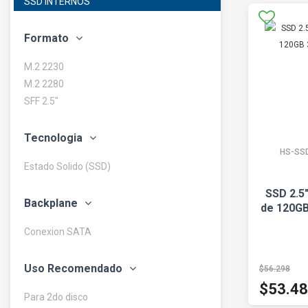
SSD INTERNOS
Formato
M.2 2230
M.2 2280
SFF 2.5"
Tecnologia
HS-SS
Estado Solido (SSD)
SSD 2.5
Backplane
de 120G
Conexion SATA
Uso Recomendado
$56.298
$53.4
Para 2do disco