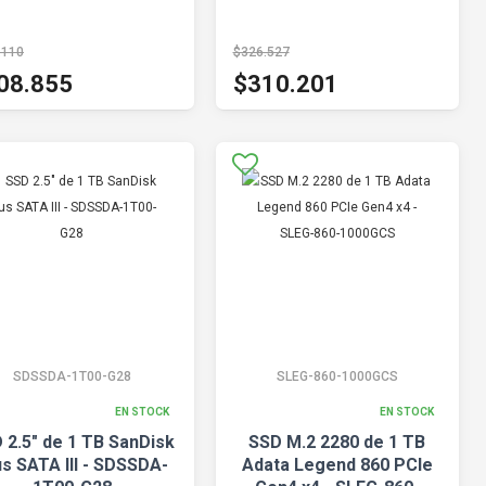
.110
$326.527
08.855
$310.201
SDSSDA-1T00-G28
SLEG-860-1000GCS
EN STOCK
EN STOCK
 2.5" de 1 TB SanDisk
SSD M.2 2280 de 1 TB
us SATA III - SDSSDA-
Adata Legend 860 PCIe