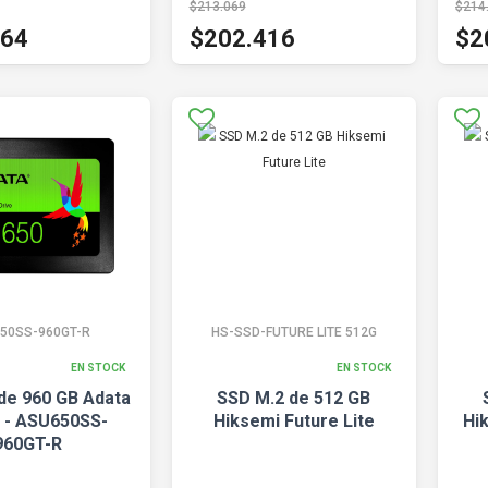
$213.069
$214
164
$202.416
$2
50SS-960GT-R
HS-SSD-FUTURE LITE 512G
EN STOCK
EN STOCK
 de 960 GB Adata
SSD M.2 de 512 GB
 - ASU650SS-
Hiksemi Future Lite
Hi
960GT-R