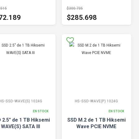
.515
$300.735
72.189
$285.698
HS-SSD-WAVE(S) 1024G
HS-SSD-WAVE(P) 1024G
EN STOCK
EN STOCK
 2.5" de 1 TB Hiksemi
SSD M.2 de 1 TB Hiksemi
WAVE(S) SATA III
Wave PCIE NVME