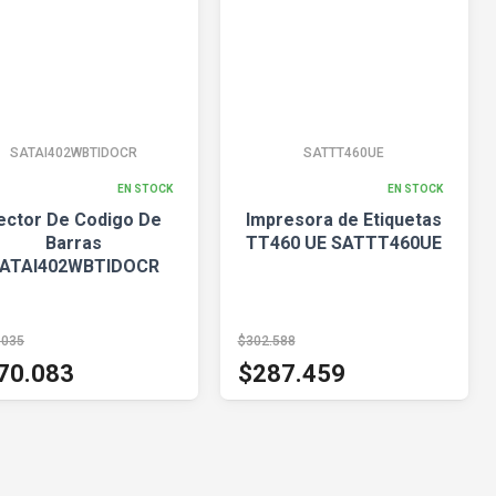
SATAI402WBTIDOCR
SATTT460UE
EN STOCK
EN STOCK
ector De Codigo De
Impresora de Etiquetas
Barras
TT460 UE SATTT460UE
ATAI402WBTIDOCR
.035
$302.588
70.083
$287.459