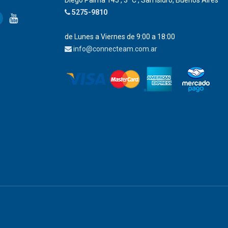
Diego Palma 145 , 3° C , San Isidro, Buenos Aires
5275-9810
de Lunes a Viernes de 9:00 a 18:00
info@connecteam.com.ar