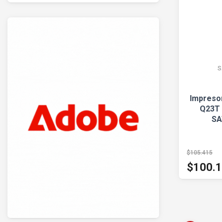
S
Impreso
Q23T
SA
$105.415
$100.