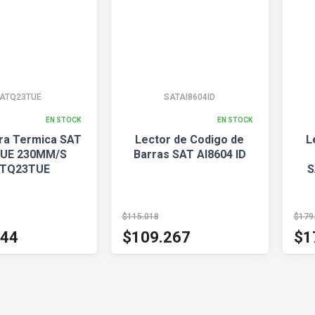
ATQ23TUE
SATAI8604ID
EN STOCK
EN STOCK
ra Termica SAT
Lector de Codigo de
L
 UE 230MM/S
Barras SAT AI8604 ID
TQ23TUE
S
$115.018
$179
144
$109.267
$1