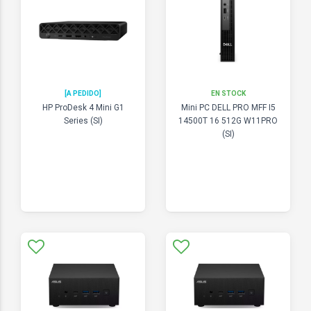
[A PEDIDO]
EN STOCK
HP ProDesk 4 Mini G1
Mini PC DELL PRO MFF I5
Series (SI)
14500T 16 512G W11PRO
(SI)