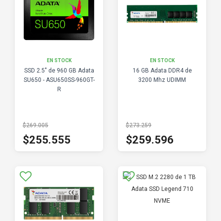
EN STOCK
EN STOCK
SSD 2.5" de 960 GB Adata
16 GB Adata DDR4 de
SU650 - ASU650SS-960GT-
3200 Mhz UDIMM
R
$269.005
$273.259
$255.555
$259.596