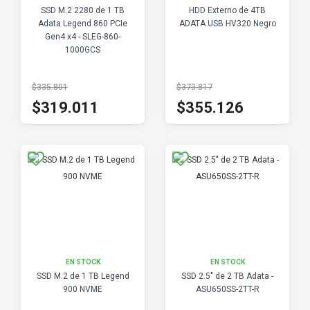
SSD M.2 2280 de 1 TB
HDD Externo de 4TB
Adata Legend 860 PCIe
ADATA USB HV320 Negro
Gen4 x4 - SLEG-860-
1000GCS
$335.801
$373.817
$319.011
$355.126
EN STOCK
EN STOCK
SSD M.2 de 1 TB Legend
SSD 2.5" de 2 TB Adata -
900 NVME
ASU650SS-2TT-R