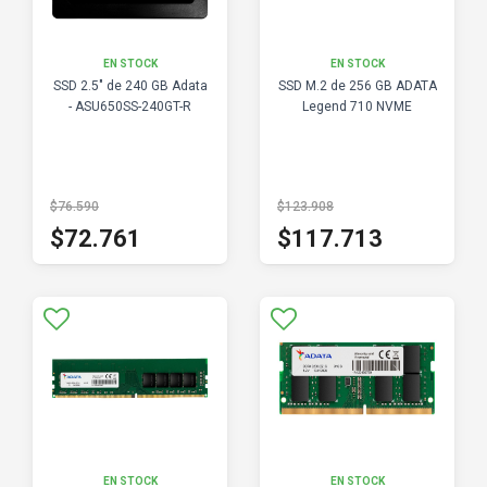
EN STOCK
EN STOCK
SSD 2.5" de 240 GB Adata
SSD M.2 de 256 GB ADATA
- ASU650SS-240GT-R
Legend 710 NVME
$76.590
$123.908
$72.761
$117.713
EN STOCK
EN STOCK