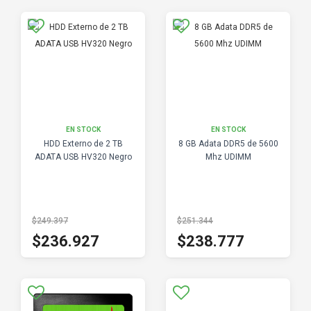
EN STOCK
EN STOCK
HDD Externo de 2 TB
8 GB Adata DDR5 de 5600
ADATA USB HV320 Negro
Mhz UDIMM
$249.397
$251.344
$236.927
$238.777