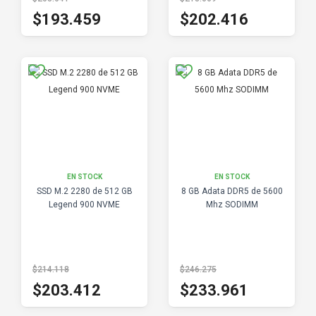
$193.459
$202.416
EN STOCK
EN STOCK
SSD M.2 2280 de 512 GB
8 GB Adata DDR5 de 5600
Legend 900 NVME
Mhz SODIMM
$214.118
$246.275
$203.412
$233.961