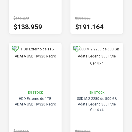
$146.273
$201.225
$138.959
$191.164
EN STOCK
EN STOCK
HDD Externo de 1TB
SSD M.2 2280 de 500 GB
ADATA USB HV320 Negro
Adata Legend 860 PCIe
Gen4 x4
$203.641
$213.069