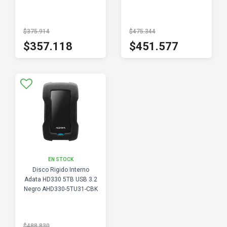
$375.914
$475.344
$357.118
$451.577
EN STOCK
Disco Rigido Interno
Adata HD330 5TB USB 3.2
Negro AHD330-5TU31-CBK
$488.830