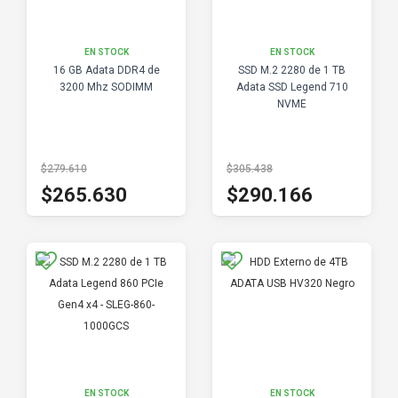
EN STOCK
EN STOCK
16 GB Adata DDR4 de
SSD M.2 2280 de 1 TB
3200 Mhz SODIMM
Adata SSD Legend 710
NVME
$279.610
$305.438
$265.630
$290.166
EN STOCK
EN STOCK