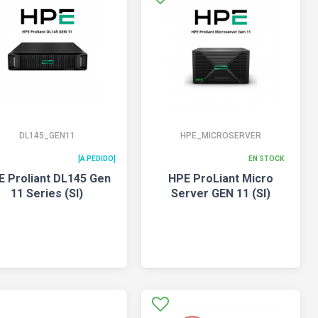
DL145_GEN11
HPE_MICROSERVER
[A PEDIDO]
EN STOCK
E Proliant DL145 Gen
HPE ProLiant Micro
11 Series (SI)
Server GEN 11 (SI)