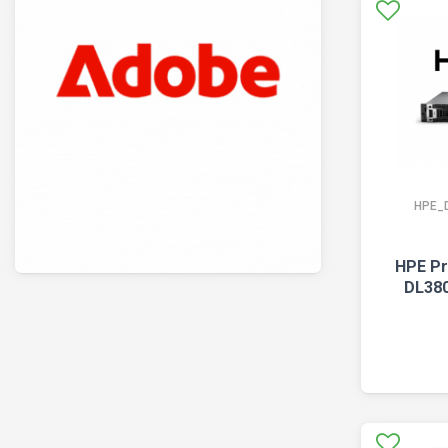
HPE_
HPE Pr
DL380