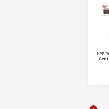
D
HPE P
Gen10