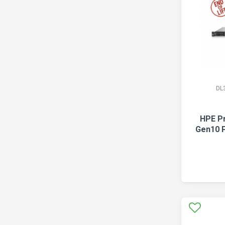
DL
HPE P
Gen10 P