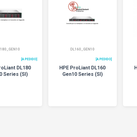
L180_GEN10
DL160_GEN10
[A PEDIDO]
[A PEDIDO]
roLiant DL180
HPE ProLiant DL160
H
 Series (SI)
Gen10 Series (SI)