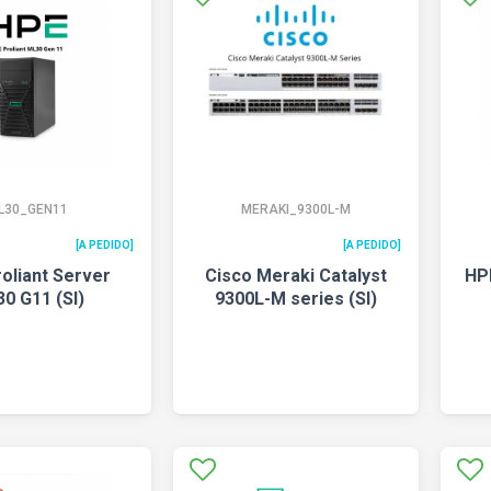
L30_GEN11
MERAKI_9300L-M
[A PEDIDO]
[A PEDIDO]
oliant Server
Cisco Meraki Catalyst
HP
0 G11 (SI)
9300L-M series (SI)