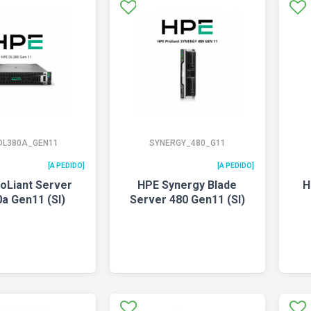
DL380A_GEN11
SYNERGY_480_G11
[A PEDIDO]
[A PEDIDO]
oLiant Server
HPE Synergy Blade
H
a Gen11 (SI)
Server 480 Gen11 (SI)