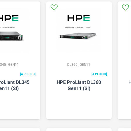
L345_GEN11
DL360_GEN11
[A PEDIDO]
[A PEDIDO]
roLiant DL345
HPE ProLiant DL360
H
en11 (SI)
Gen11 (SI)