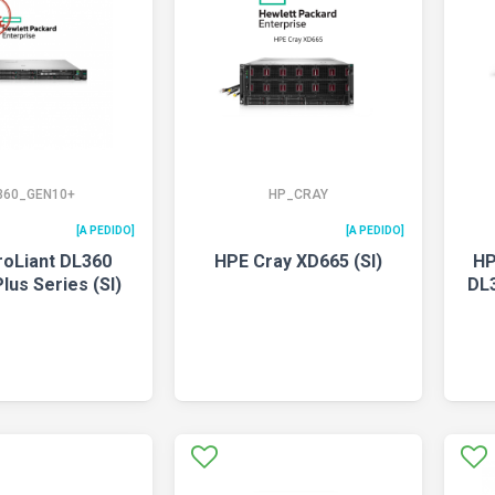
360_GEN10+
HP_CRAY
[A PEDIDO]
[A PEDIDO]
roLiant DL360
HPE Cray XD665 (SI)
HP
lus Series (SI)
DL3