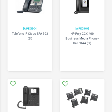
[A PEDIDO]
[A PEDIDO]
Telefono IP Cisco SPA 303
HP Poly CCX 400
(SI)
Business Media Phone -
848Z8AA (SI)