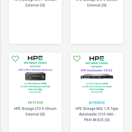
External (SI)
External (SI)
EN STOCK
[A PEDIDO]
HPE Storage LTO-9 Ultrium
HPE Storage MSL 1/8 Tape
External (SI)
Autoloader LTO9 SAS -
P84148-B25 (SI)