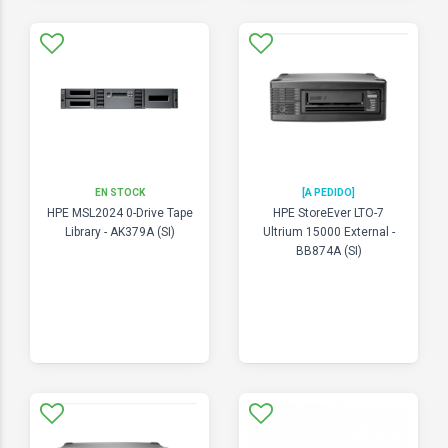
EN STOCK
[A PEDIDO]
HPE MSL2024 0-Drive Tape
HPE StoreEver LTO-7
Library - AK379A (SI)
Ultrium 15000 External -
BB874A (SI)