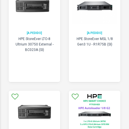
[A PEDIDO]
[A PEDIDO]
HPE StoreEver LTO-8
HPE StoreEver MSL 1/8
Ultrium 30750 External -
Gen3 1U - R1R75B (SI)
BC023A (SI)