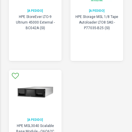
[A PEDIDO]
[A PEDIDO]
HPE StoreEver LTO-9
HPE Storage MSL 1/8 Tape
Ultrium 45000 External -
Autoloader LTO8 SAS -
BC042A (SI)
P77035-B25 (SI)
[A PEDIDO]
HPE MSL3040 Scalable
Base Module - Q6Q62C