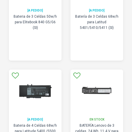
[A PEDIDO]
[A PEDIDO]
Bateria de 3 Celdas 50w/h
Batería de 3 Celdas 68w/h
para Elitebook 840 G5/G6
para Latitud
(SI)
5401/5410/5411 (SI)
[A PEDIDO]
EN STOCK
Bateria de 4 Celdas 68w/h
BATERÍA Lenovo de 3
para Latitude 5400 /5500
celdas, 24 Wh, 11,4 V para