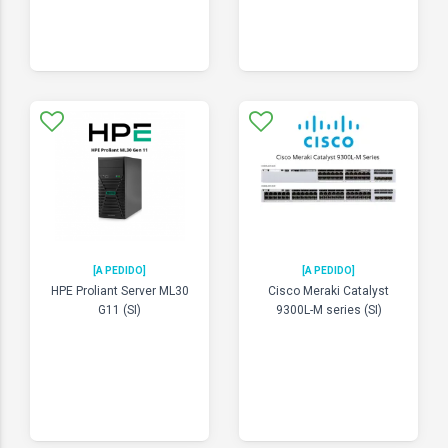
[A PEDIDO]
[A PEDIDO]
HPE Proliant Server ML30
Cisco Meraki Catalyst
G11 (SI)
9300L-M series (SI)