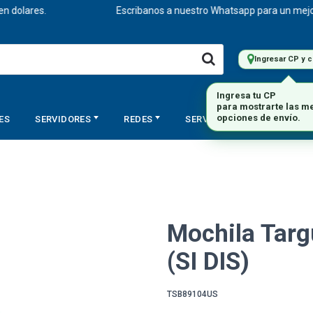
olares.
Escribanos a nuestro Whatsapp para un mejor ase
Ingresar CP y 
Ingresa tu CP
para mostrarte las m
ES
SERVIDORES
REDES
SERVICIOS
STORAGE
opciones de envío.
Mochila Targ
(SI DIS)
TSB89104US