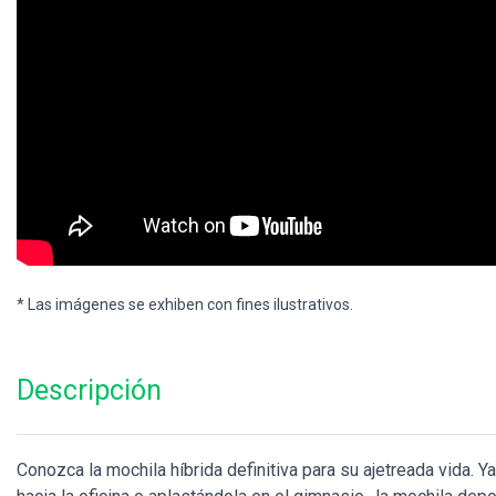
* Las imágenes se exhiben con fines ilustrativos.
Descripción
Conozca la mochila híbrida definitiva para su ajetreada vida. 