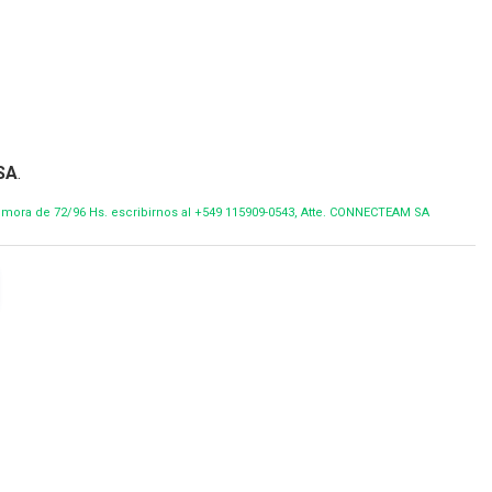
SA
.
demora de 72/96 Hs. escribirnos al +549 115909-0543, Atte. CONNECTEAM SA