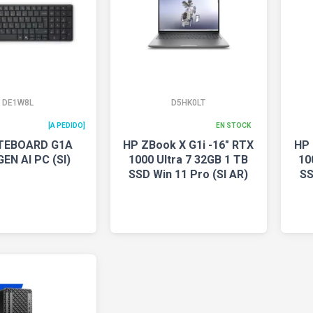
DE1W8L
D5HK0LT
[A PEDIDO]
EN STOCK
ITEBOARD G1A
HP ZBook X G1i -16" RTX
HP 
EN AI PC (SI)
1000 Ultra 7 32GB 1 TB
10
SSD Win 11 Pro (SI AR)
SS