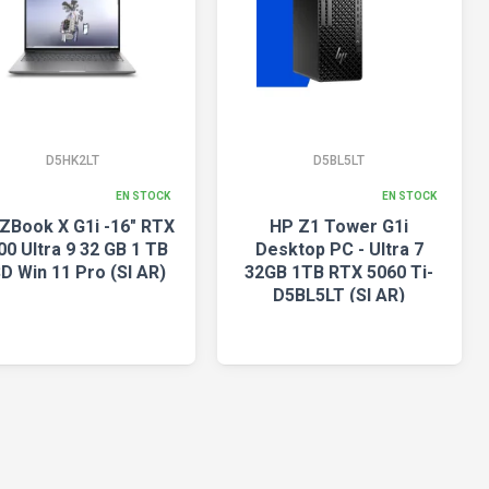
D5HK2LT
D5BL5LT
EN STOCK
EN STOCK
ZBook X G1i -16" RTX
HP Z1 Tower G1i
00 Ultra 9 32 GB 1 TB
Desktop PC - Ultra 7
D Win 11 Pro (SI AR)
32GB 1TB RTX 5060 Ti-
D5BL5LT (SI AR)