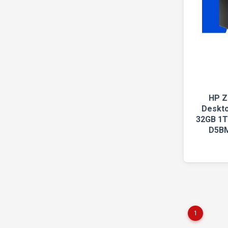
HP Z
Deskto
32GB 1T
D5BM
1