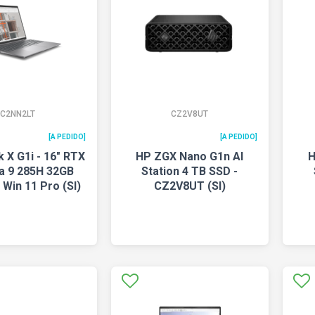
C2NN2LT
CZ2V8UT
[A PEDIDO]
[A PEDIDO]
 X G1i - 16" RTX
HP ZGX Nano G1n AI
H
ra 9 285H 32GB
Station 4 TB SSD -
Win 11 Pro (SI)
CZ2V8UT (SI)