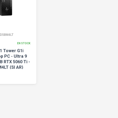
D5BM4LT
EN STOCK
1 Tower G1i
p PC - Ultra 9
B RTX 5060 Ti -
4LT (SI AR)