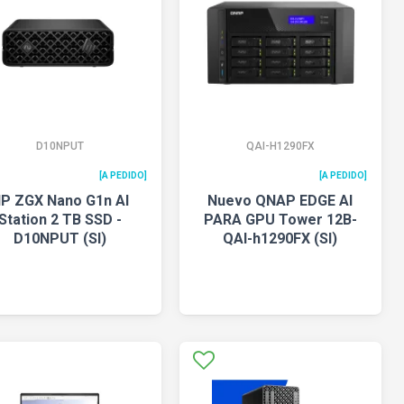
D10NPUT
QAI-H1290FX
[A PEDIDO]
[A PEDIDO]
P ZGX Nano G1n AI
Nuevo QNAP EDGE AI
Station 2 TB SSD -
PARA GPU Tower 12B-
D10NPUT (SI)
QAI-h1290FX (SI)