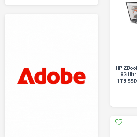
HP ZBook
8G Ult
1TB SSD 