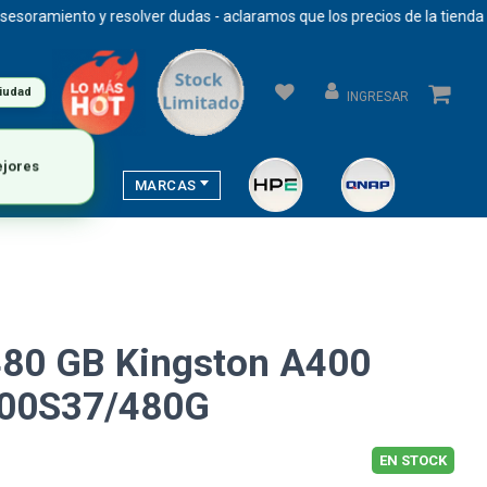
iento y resolver dudas - aclaramos que los precios de la tienda se act
ciudad
INGRESAR
MARCAS
480 GB Kingston A400
400S37/480G
EN STOCK