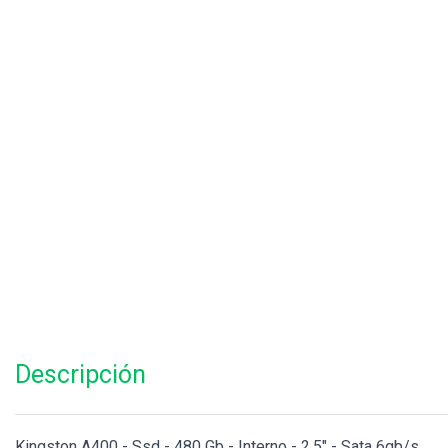
Descripción
Kingston A400 - Ssd - 480 Gb - Interno - 2.5" - Sata 6gb/s