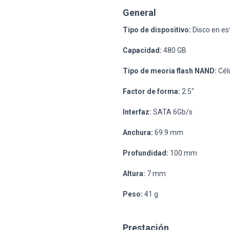
General
Tipo de dispositivo:
Disco en est
Capacidad:
480 GB
Tipo de meoria flash NAND:
Célu
Factor de forma:
2.5"
Interfaz:
SATA 6Gb/s
Anchura:
69.9 mm
Profundidad:
100 mm
Altura:
7 mm
Peso:
41 g
Prestación