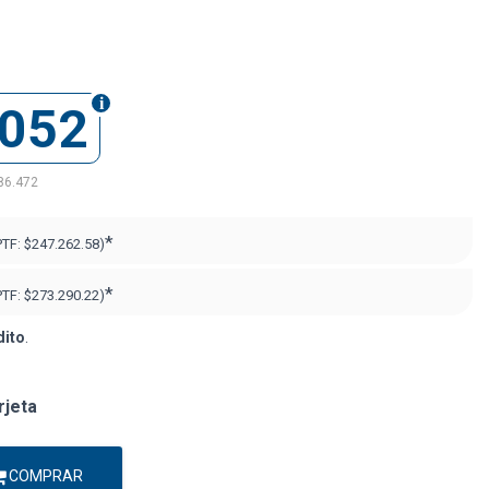
.052
86.472
*
PTF:
$247.262.58)
*
PTF:
$273.290.22)
dito
.
rjeta
COMPRAR