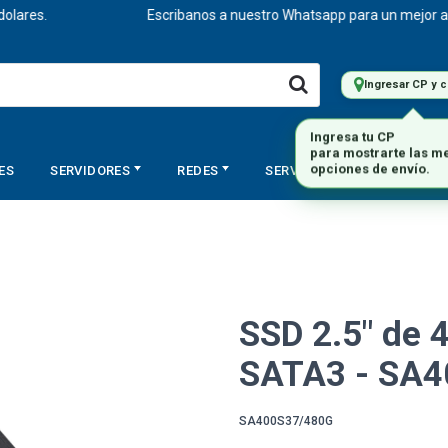
s.
Escribanos a nuestro Whatsapp para un mejor asesoram
Ingresar CP y 
ES
SERVIDORES
REDES
SERVICIOS
STORAGE
SSD 2.5" de 
SATA3 - SA
SA400S37/480G