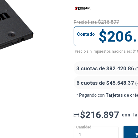
$216.897
Precio lista
$206
Contado
Precio sin impuestos nacionales: $1
3 cuotas de
$82.420.86
(
6 cuotas de
$45.548.37
(
* Pagando con
Tarjetas de cré
$216.897
con Ta
Cantidad