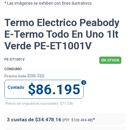
* Las imágenes se exhiben con fines ilustrativos.
Termo Electrico Peabody
E-Termo Todo En Uno 1lt
Verde PE-ET1001V
PE-ET1001V
EN STOCK
CONSUMO
$90.732
Precio lista
$86.195
Contado
Precio sin impuestos nacionales: $71.236
3 cuotas de
$34.478.16
*
(PTF:
$103.434.48)