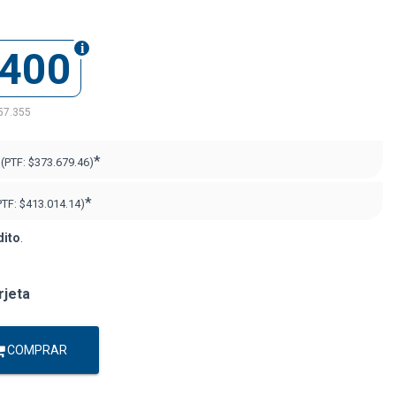
.400
57.355
*
(PTF:
$373.679.46)
*
PTF:
$413.014.14)
dito
.
rjeta
COMPRAR