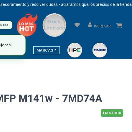
miento y resolver dudas - aclaramos que los precios de la tienda se a
ciudad
INGRESAR
MARCAS
 MFP M141w - 7MD74A
EN STOCK