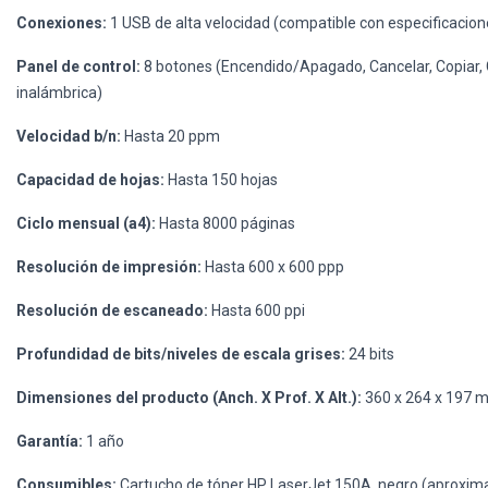
Conexiones:
1 USB de alta velocidad (compatible con especificacion
Panel de control:
8 botones (Encendido/Apagado, Cancelar, Copiar, C
inalámbrica)
Velocidad b/n:
Hasta 20 ppm
Capacidad de hojas:
Hasta 150 hojas
Ciclo mensual (a4):
Hasta 8000 páginas
Resolución de impresión:
Hasta 600 x 600 ppp
Resolución de escaneado:
Hasta 600 ppi
Profundidad de bits/niveles de escala grises:
24 bits
Dimensiones del producto (Anch. X Prof. X Alt.):
360 x 264 x 197 
Garantía:
1 año
Consumibles:
Cartucho de tóner HP LaserJet 150A, negro (aproxi