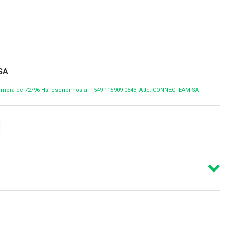
SA
.
demora de 72/96 Hs. escribirnos al +549 115909-0543, Atte. CONNECTEAM SA