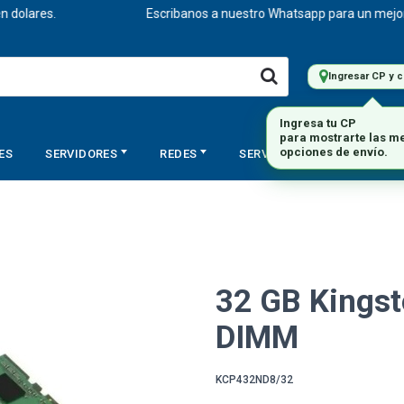
lares.
Escribanos a nuestro Whatsapp para un mejor ases
Ingresar CP y 
ES
SERVIDORES
REDES
SERVICIOS
STORAGE
32 GB Kings
DIMM
KCP432ND8/32