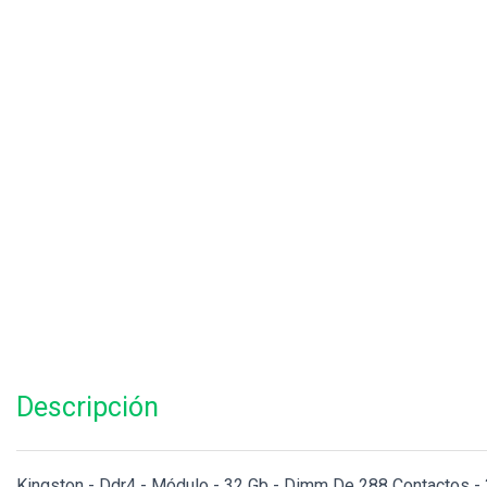
Descripción
Kingston - Ddr4 - Módulo - 32 Gb - Dimm De 288 Contactos - 3