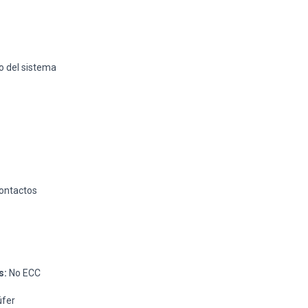
o del sistema
ontactos
s:
No ECC
úfer