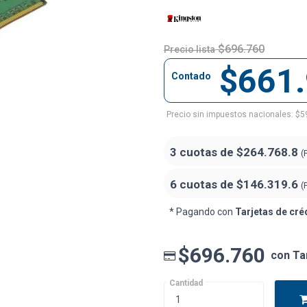
$696.760
Precio lista
$661
Contado
Precio sin impuestos nacionales: $5
3 cuotas de
$264.768.8
(
6 cuotas de
$146.319.6
(
* Pagando con
Tarjetas de cré
$696.760
con Ta
Cantidad