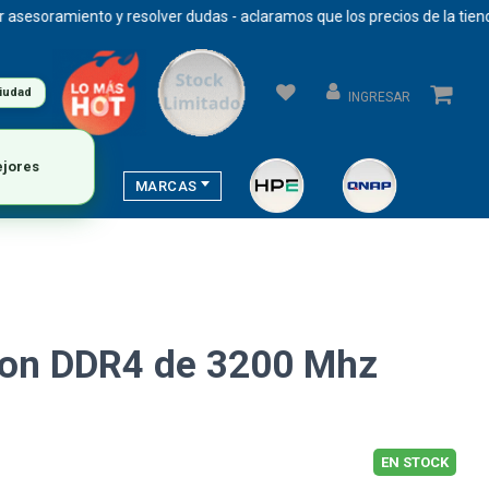
oramiento y resolver dudas - aclaramos que los precios de la tienda se
ciudad
INGRESAR
MARCAS
ton DDR4 de 3200 Mhz
EN STOCK