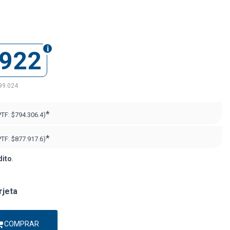
.922
99.024
*
PTF:
$794.306.4)
*
PTF:
$877.917.6)
dito
.
rjeta
COMPRAR