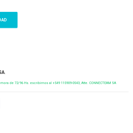
DAD
SA
.
demora de 72/96 Hs. escribirnos al +549 115909-0543, Atte. CONNECTEAM SA