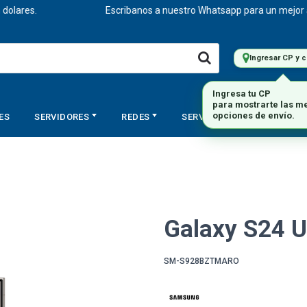
lares.
Escribanos a nuestro Whatsapp para un mejor ases
Ingresar CP y 
ES
SERVIDORES
REDES
SERVICIOS
STORAGE
Galaxy S24 Ul
SM-S928BZTMARO