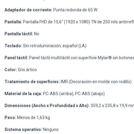
Adaptador de corriente:
Punta redonda de 65 W
Pantalla:
Pantalla FHD de 15,6" (1920 x 1080) TN de 250 nits antirrefl
Pantalla táctil:
No
Teclado:
Sin retroiluminación, español (LA)
Panel táctil:
Panel táctil multitáctil con superficie Mylar® sin boto
Color:
Gris ártico
Tratamiento de superficies:
IMR (Decoración en molde con rodillo)
Material de la caja:
PC-ABS (arriba), PC-ABS (abajo)
Dimensiones (Ancho x Profundidad x Alto):
359,2 x 235,8 x 19,9 
Peso:
Menos de 1,63 kg
Sistema operativo:
Ninguno