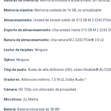
Ranuras de memoria:
Memoria soldada a la placa base, sin ranuras,
Memoria máxima:
Memoria soldada de 16 GB, no actualizable
Almacenamiento:
Unidad de estado sólido de 512 GB M.2 2242 PC
Soporte de almacenamiento:
Una unidad, hasta 512 GB M.2 2242 
Ranura de almacenamiento:
Una ranura M.2 2242 PCIe® 3.0 x2
Lector de tarjetas:
Ninguno
Óptico:
Ninguno
Chip de audio:
Audio de alta definición (HD), códec Realtek® ALC32
Oradores:
Altavoces estéreo, 1,5 W x2, Dolby Audio™
Cámara:
HD 720p con obturador de privacidad
Micrófono:
2x, Matriz
Batería:
Batería integrada de 38 Wh