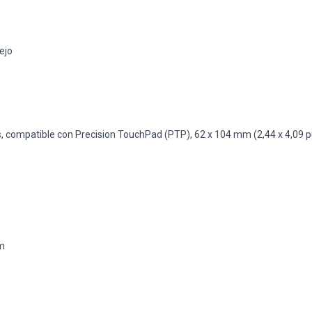
ejo
nes, compatible con Precision TouchPad (PTP), 62 x 104 mm (2,44 x 4,09 
mm