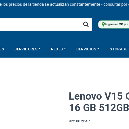
ecios de la tienda se actualizan constantemente - consultar por cotiz
Ingresar CP y 
ES
SERVIDORES
REDES
SERVICIOS
STORAGE
Lenovo V15 G
16 GB 512GB
82YU012PAR