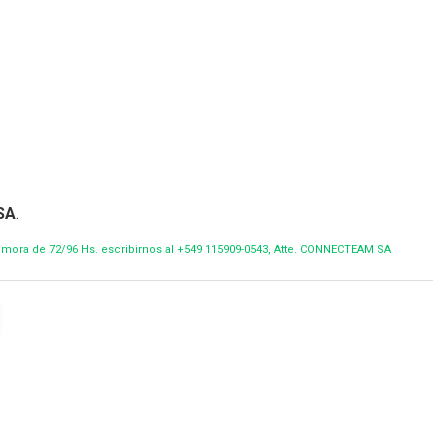
SA
.
demora de 72/96 Hs. escribirnos al +549 115909-0543, Atte. CONNECTEAM SA