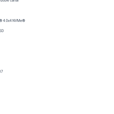
 doble canal
Ie® 4.0x4 NVMe®
SSD
87