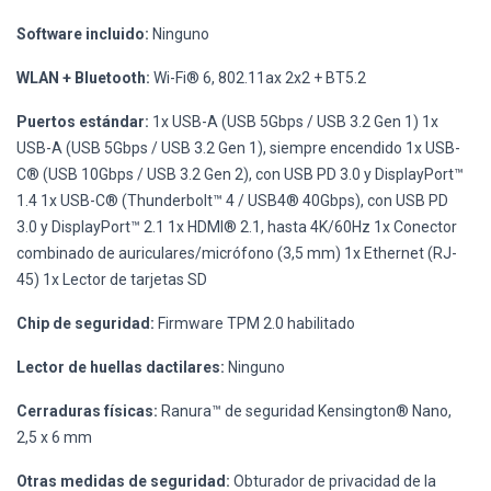
Software incluido:
Ninguno
WLAN + Bluetooth:
Wi-Fi® 6, 802.11ax 2x2 + BT5.2
Puertos estándar:
1x USB-A (USB 5Gbps / USB 3.2 Gen 1) 1x
USB-A (USB 5Gbps / USB 3.2 Gen 1), siempre encendido 1x USB-
C® (USB 10Gbps / USB 3.2 Gen 2), con USB PD 3.0 y DisplayPort™
1.4 1x USB-C® (Thunderbolt™ 4 / USB4® 40Gbps), con USB PD
3.0 y DisplayPort™ 2.1 1x HDMI® 2.1, hasta 4K/60Hz 1x Conector
combinado de auriculares/micrófono (3,5 mm) 1x Ethernet (RJ-
45) 1x Lector de tarjetas SD
Chip de seguridad:
Firmware TPM 2.0 habilitado
Lector de huellas dactilares:
Ninguno
Cerraduras físicas:
Ranura™ de seguridad Kensington® Nano,
2,5 x 6 mm
Otras medidas de seguridad:
Obturador de privacidad de la