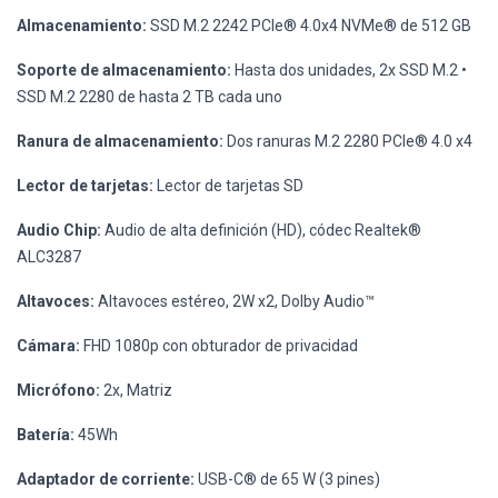
Almacenamiento:
SSD M.2 2242 PCIe® 4.0x4 NVMe® de 512 GB
Soporte de almacenamiento:
Hasta dos unidades, 2x SSD M.2 •
SSD M.2 2280 de hasta 2 TB cada uno
Ranura de almacenamiento:
Dos ranuras M.2 2280 PCIe® 4.0 x4
Lector de tarjetas:
Lector de tarjetas SD
Audio Chip:
Audio de alta definición (HD), códec Realtek®
ALC3287
Altavoces:
Altavoces estéreo, 2W x2, Dolby Audio™
Cámara:
FHD 1080p con obturador de privacidad
Micrófono:
2x, Matriz
Batería:
45Wh
Adaptador de corriente:
USB-C® de 65 W (3 pines)