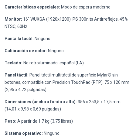
Características especiales:
Modo de espera moderno
Monitor:
16" WUXGA (1920x1200) IPS 300nits Antirreflejos, 45%
NTSC, 60Hz
Pantalla táctil:
Ninguno
Calibración de color:
Ninguno
Teclado:
No retroiluminado, español (LA)
Panel táctil:
Panel táctil multitáctil de superficie Mylar® sin
botones, compatible con Precision TouchPad (PTP), 75 x 120 mm
(2,95 x 4,72 pulgadas)
Dimensiones (ancho x fondo x alto):
356 x 253,5 x 17,5 mm
(14,01 x 9,98 x 0,69 pulgadas)
Peso:
A partir de 1,7 kg (3,75 libras)
Sistema operativo:
Ninguno