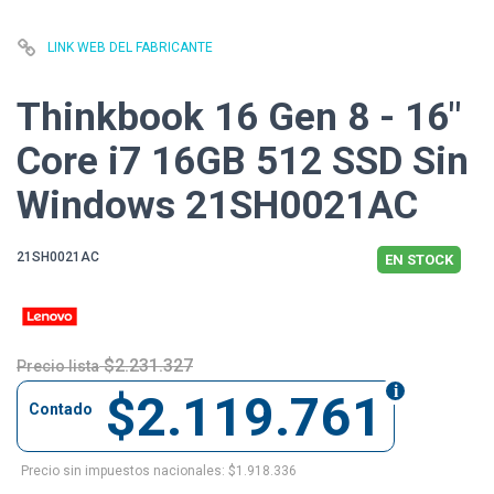
LINK WEB DEL FABRICANTE
Thinkbook 16 Gen 8 - 16"
Core i7 16GB 512 SSD Sin
Windows 21SH0021AC
21SH0021AC
EN STOCK
$2.231.327
Precio lista
$2.119.761
Contado
Precio sin impuestos nacionales: $1.918.336