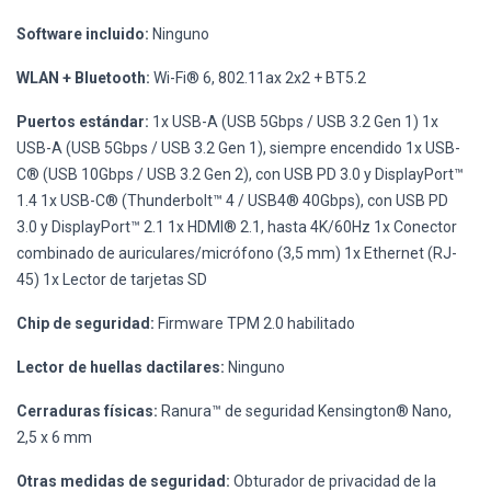
Software incluido:
Ninguno
WLAN + Bluetooth:
Wi-Fi® 6, 802.11ax 2x2 + BT5.2
Puertos estándar:
1x USB-A (USB 5Gbps / USB 3.2 Gen 1) 1x
USB-A (USB 5Gbps / USB 3.2 Gen 1), siempre encendido 1x USB-
C® (USB 10Gbps / USB 3.2 Gen 2), con USB PD 3.0 y DisplayPort™
1.4 1x USB-C® (Thunderbolt™ 4 / USB4® 40Gbps), con USB PD
3.0 y DisplayPort™ 2.1 1x HDMI® 2.1, hasta 4K/60Hz 1x Conector
combinado de auriculares/micrófono (3,5 mm) 1x Ethernet (RJ-
45) 1x Lector de tarjetas SD
Chip de seguridad:
Firmware TPM 2.0 habilitado
Lector de huellas dactilares:
Ninguno
Cerraduras físicas:
Ranura™ de seguridad Kensington® Nano,
2,5 x 6 mm
Otras medidas de seguridad:
Obturador de privacidad de la