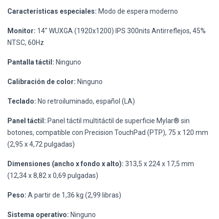
Características especiales:
Modo de espera moderno
Monitor:
14" WUXGA (1920x1200) IPS 300nits Antirreflejos, 45%
NTSC, 60Hz
Pantalla táctil:
Ninguno
Calibración de color:
Ninguno
Teclado:
No retroiluminado, español (LA)
Panel táctil:
Panel táctil multitáctil de superficie Mylar® sin
botones, compatible con Precision TouchPad (PTP), 75 x 120 mm
(2,95 x 4,72 pulgadas)
Dimensiones (ancho x fondo x alto):
313,5 x 224 x 17,5 mm
(12,34 x 8,82 x 0,69 pulgadas)
Peso:
A partir de 1,36 kg (2,99 libras)
Sistema operativo:
Ninguno