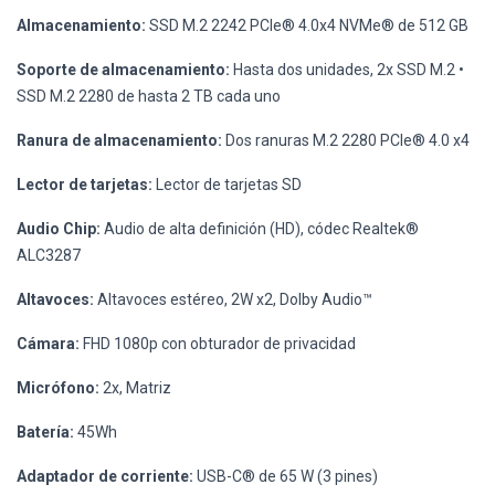
Almacenamiento:
SSD M.2 2242 PCIe® 4.0x4 NVMe® de 512 GB
Soporte de almacenamiento:
Hasta dos unidades, 2x SSD M.2 •
SSD M.2 2280 de hasta 2 TB cada uno
Ranura de almacenamiento:
Dos ranuras M.2 2280 PCIe® 4.0 x4
Lector de tarjetas:
Lector de tarjetas SD
Audio Chip:
Audio de alta definición (HD), códec Realtek®
ALC3287
Altavoces:
Altavoces estéreo, 2W x2, Dolby Audio™
Cámara:
FHD 1080p con obturador de privacidad
Micrófono:
2x, Matriz
Batería:
45Wh
Adaptador de corriente:
USB-C® de 65 W (3 pines)