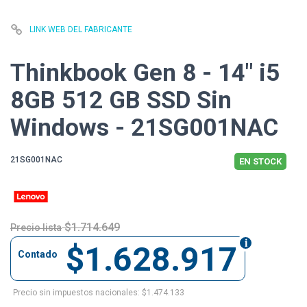
LINK WEB DEL FABRICANTE
Thinkbook Gen 8 - 14" i5
8GB 512 GB SSD Sin
Windows - 21SG001NAC
21SG001NAC
EN STOCK
$1.714.649
Precio lista
$1.628.917
Contado
Precio sin impuestos nacionales: $1.474.133