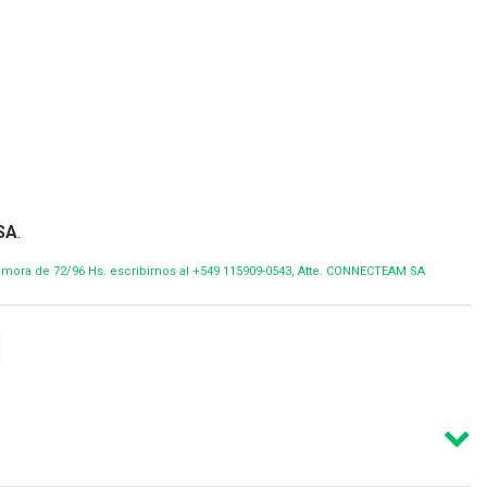
SA
.
demora de 72/96 Hs. escribirnos al +549 115909-0543, Atte. CONNECTEAM SA