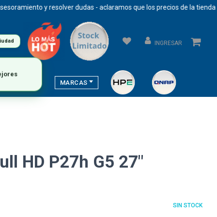
ento y resolver dudas - aclaramos que los precios de la tienda se actu
ciudad
INGRESAR
MARCAS
ull HD P27h G5 27"
SIN STOCK