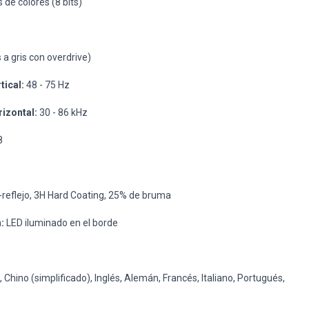
 de colores (8 bits)
 a gris con overdrive)
tical:
48 - 75 Hz
rizontal:
30 - 86 kHz
8
-reflejo, 3H Hard Coating, 25% de bruma
:
LED iluminado en el borde
, Chino (simplificado), Inglés, Alemán, Francés, Italiano, Portugués,