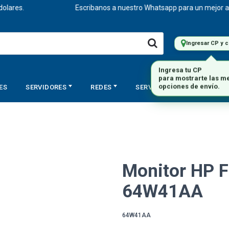
.
Escribanos a nuestro Whatsapp para un mejor asesorami
Ingresar CP y 
ES
SERVIDORES
REDES
SERVICIOS
STORAGE
Monitor HP F
64W41AA
64W41AA