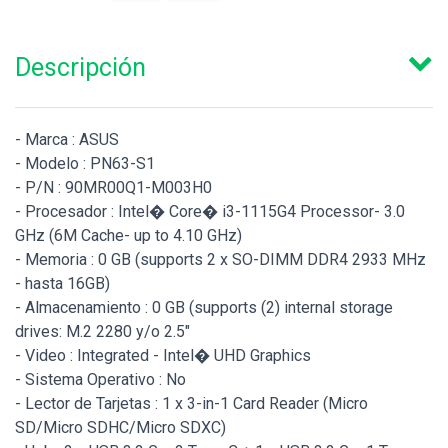
Descripción
- Marca : ASUS
- Modelo : PN63-S1
- P/N : 90MR00Q1-M003H0
- Procesador : Intel� Core� i3-1115G4 Processor- 3.0
GHz (6M Cache- up to 4.10 GHz)
- Memoria : 0 GB (supports 2 x SO-DIMM DDR4 2933 MHz
- hasta 16GB)
- Almacenamiento : 0 GB (supports (2) internal storage
drives: M.2 2280 y/o 2.5"
- Video : Integrated - Intel� UHD Graphics
- Sistema Operativo : No
- Lector de Tarjetas : 1 x 3-in-1 Card Reader (Micro
SD/Micro SDHC/Micro SDXC)