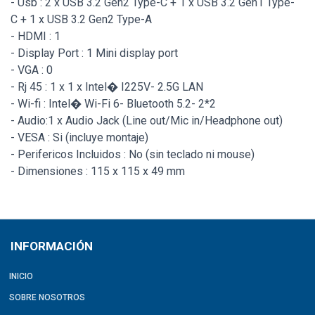
- Usb : 2 x USB 3.2 Gen2 Type-C + 1 x USB 3.2 Gen1 Type-
C + 1 x USB 3.2 Gen2 Type-A
- HDMI : 1
- Display Port : 1 Mini display port
- VGA : 0
- Rj 45 : 1 x 1 x Intel� I225V- 2.5G LAN
- Wi-fi : Intel� Wi-Fi 6- Bluetooth 5.2- 2*2
- Audio:1 x Audio Jack (Line out/Mic in/Headphone out)
- VESA : Si (incluye montaje)
- Perifericos Incluidos : No (sin teclado ni mouse)
- Dimensiones : 115 x 115 x 49 mm
INFORMACIÓN
INICIO
SOBRE NOSOTROS