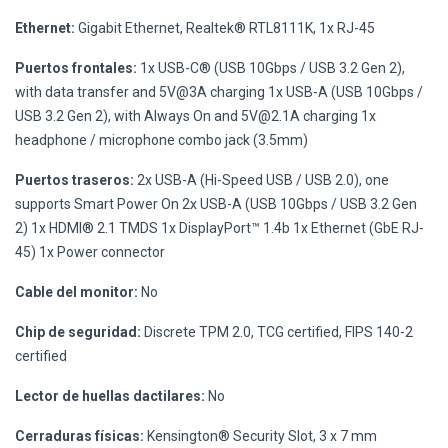
Ethernet:
Gigabit Ethernet, Realtek® RTL8111K, 1x RJ-45
Puertos frontales:
1x USB-C® (USB 10Gbps / USB 3.2 Gen 2),
with data transfer and 5V@3A charging 1x USB-A (USB 10Gbps /
USB 3.2 Gen 2), with Always On and
5V@2.1A
charging 1x
headphone / microphone combo jack (3.5mm)
Puertos traseros:
2x USB-A (Hi-Speed USB / USB 2.0), one
supports Smart Power On 2x USB-A (USB 10Gbps / USB 3.2 Gen
2) 1x HDMI® 2.1 TMDS 1x DisplayPort™ 1.4b 1x Ethernet (GbE RJ-
45) 1x Power connector
Cable del monitor:
No
Chip de seguridad:
Discrete TPM 2.0, TCG certified, FIPS 140-2
certified
Lector de huellas dactilares:
No
Cerraduras físicas:
Kensington® Security Slot, 3 x 7 mm