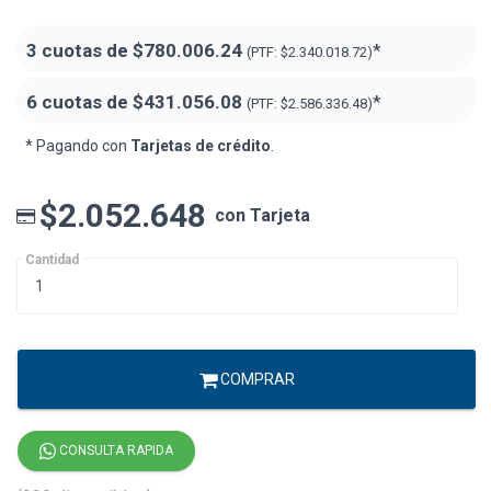
3 cuotas de
$780.006.24
*
(PTF:
$2.340.018.72)
6 cuotas de
$431.056.08
*
(PTF:
$2.586.336.48)
* Pagando con
Tarjetas de crédito
.
$2.052.648
con Tarjeta
Cantidad
COMPRAR
CONSULTA RAPIDA