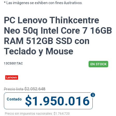
* Las imágenes se exhiben con fines ilustrativos.
PC Lenovo Thinkcentre
Neo 50q Intel Core 7 16GB
RAM 512GB SSD con
Teclado y Mouse
13C5001TAC
EN STOCK
$2.052.648
Precio lista
$1.950.016
Contado
Precio sin impuestos nacionales: $1.764.720