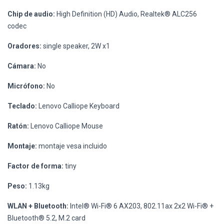
Chip de audio:
High Definition (HD) Audio, Realtek® ALC256
codec
Oradores:
single speaker, 2W x1
Cámara:
No
Micrófono:
No
Teclado:
Lenovo Calliope Keyboard
Ratón:
Lenovo Calliope Mouse
Montaje:
montaje vesa incluido
Factor de forma:
tiny
Peso:
1.13kg
WLAN + Bluetooth:
Intel® Wi-Fi® 6 AX203, 802.11ax 2x2 Wi-Fi® +
Bluetooth® 5.2, M.2 card