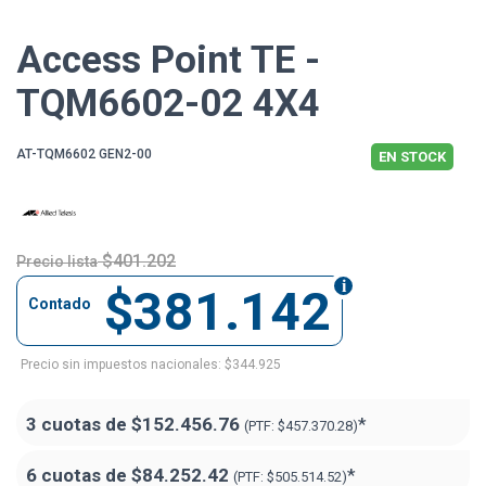
Access Point TE -
TQM6602-02 4X4
AT-TQM6602 GEN2-00
EN STOCK
$401.202
Precio lista
$381.142
Contado
Precio sin impuestos nacionales: $344.925
3 cuotas de
$152.456.76
*
(PTF:
$457.370.28)
6 cuotas de
$84.252.42
*
(PTF:
$505.514.52)