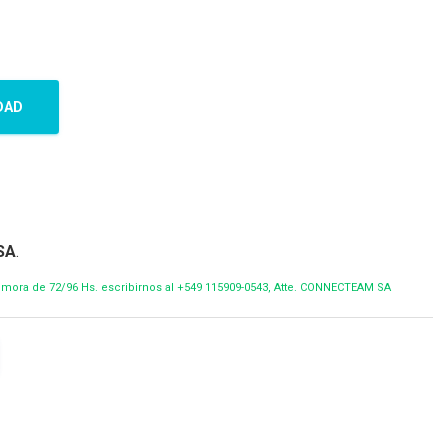
DAD
SA
.
demora de 72/96 Hs. escribirnos al +549 115909-0543, Atte. CONNECTEAM SA