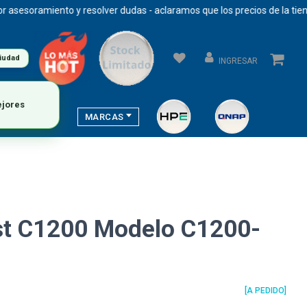
soramiento y resolver dudas - aclaramos que los precios de la tienda 
ciudad
INGRESAR
ejores
MARCAS
st C1200 Modelo C1200-
[A PEDIDO]