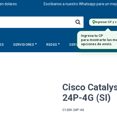
olares.
Escribanos a nuestro Whatsapp para un mejor ase
Ingresar CP y 
Ingresa tu CP
para mostrarte las m
ES
SERVIDORES
REDES
SERVICIOS
STORAGE
opciones de envío.
Cisco Cataly
24P-4G (SI)
C1200-24P-4G