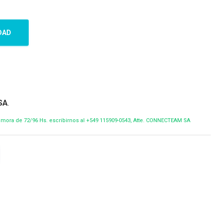
DAD
SA
.
demora de 72/96 Hs. escribirnos al +549 115909-0543, Atte. CONNECTEAM SA