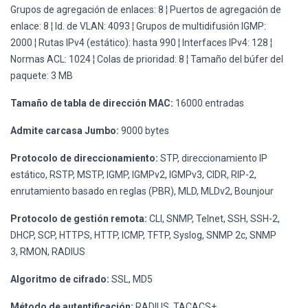
Grupos de agregación de enlaces: 8 ¦ Puertos de agregación de
enlace: 8 ¦ Id. de VLAN: 4093 ¦ Grupos de multidifusión IGMP:
2000 ¦ Rutas IPv4 (estático): hasta 990 ¦ Interfaces IPv4: 128 ¦
Normas ACL: 1024 ¦ Colas de prioridad: 8 ¦ Tamaño del búfer del
paquete: 3 MB
Tamaño de tabla de dirección MAC:
16000 entradas
Admite carcasa Jumbo:
9000 bytes
Protocolo de direccionamiento:
STP, direccionamiento IP
estático, RSTP, MSTP, IGMP, IGMPv2, IGMPv3, CIDR, RIP-2,
enrutamiento basado en reglas (PBR), MLD, MLDv2, Bounjour
Protocolo de gestión remota:
CLI, SNMP, Telnet, SSH, SSH-2,
DHCP, SCP, HTTPS, HTTP, ICMP, TFTP, Syslog, SNMP 2c, SNMP
3, RMON, RADIUS
Algoritmo de cifrado:
SSL, MD5
Método de autentificación:
RADIUS, TACACS+