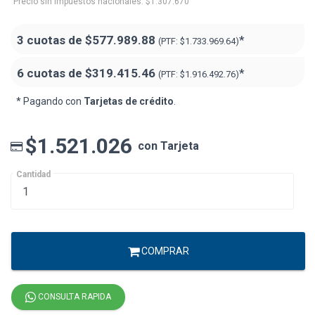
Precio sin impuestos nacionales: $1.307.670
3 cuotas de
$577.989.88
*
(PTF:
$1.733.969.64)
6 cuotas de
$319.415.46
*
(PTF:
$1.916.492.76)
* Pagando con
Tarjetas de crédito
.
$1.521.026
con Tarjeta
Cantidad
COMPRAR
CONSULTA RAPIDA