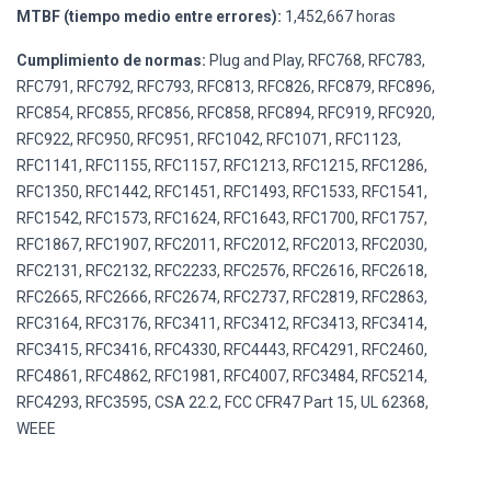
MTBF (tiempo medio entre errores):
1,452,667 horas
Cumplimiento de normas:
Plug and Play, RFC768, RFC783,
RFC791, RFC792, RFC793, RFC813, RFC826, RFC879, RFC896,
RFC854, RFC855, RFC856, RFC858, RFC894, RFC919, RFC920,
RFC922, RFC950, RFC951, RFC1042, RFC1071, RFC1123,
RFC1141, RFC1155, RFC1157, RFC1213, RFC1215, RFC1286,
RFC1350, RFC1442, RFC1451, RFC1493, RFC1533, RFC1541,
RFC1542, RFC1573, RFC1624, RFC1643, RFC1700, RFC1757,
RFC1867, RFC1907, RFC2011, RFC2012, RFC2013, RFC2030,
RFC2131, RFC2132, RFC2233, RFC2576, RFC2616, RFC2618,
RFC2665, RFC2666, RFC2674, RFC2737, RFC2819, RFC2863,
RFC3164, RFC3176, RFC3411, RFC3412, RFC3413, RFC3414,
RFC3415, RFC3416, RFC4330, RFC4443, RFC4291, RFC2460,
RFC4861, RFC4862, RFC1981, RFC4007, RFC3484, RFC5214,
RFC4293, RFC3595, CSA 22.2, FCC CFR47 Part 15, UL 62368,
WEEE