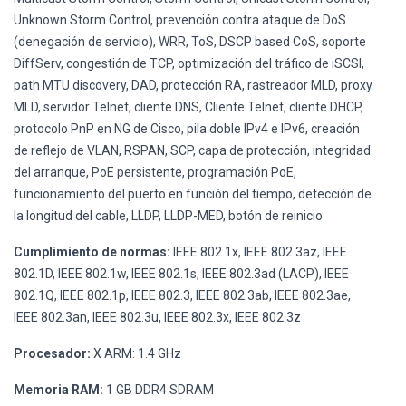
Unknown Storm Control, prevención contra ataque de DoS
(denegación de servicio), WRR, ToS, DSCP based CoS, soporte
DiffServ, congestión de TCP, optimización del tráfico de iSCSI,
path MTU discovery, DAD, protección RA, rastreador MLD, proxy
MLD, servidor Telnet, cliente DNS, Cliente Telnet, cliente DHCP,
protocolo PnP en NG de Cisco, pila doble IPv4 e IPv6, creación
de reflejo de VLAN, RSPAN, SCP, capa de protección, integridad
del arranque, PoE persistente, programación PoE,
funcionamiento del puerto en función del tiempo, detección de
la longitud del cable, LLDP, LLDP-MED, botón de reinicio
Cumplimiento de normas:
IEEE 802.1x, IEEE 802.3az, IEEE
802.1D, IEEE 802.1w, IEEE 802.1s, IEEE 802.3ad (LACP), IEEE
802.1Q, IEEE 802.1p, IEEE 802.3, IEEE 802.3ab, IEEE 802.3ae,
IEEE 802.3an, IEEE 802.3u, IEEE 802.3x, IEEE 802.3z
Procesador:
X ARM: 1.4 GHz
Memoria RAM:
1 GB DDR4 SDRAM