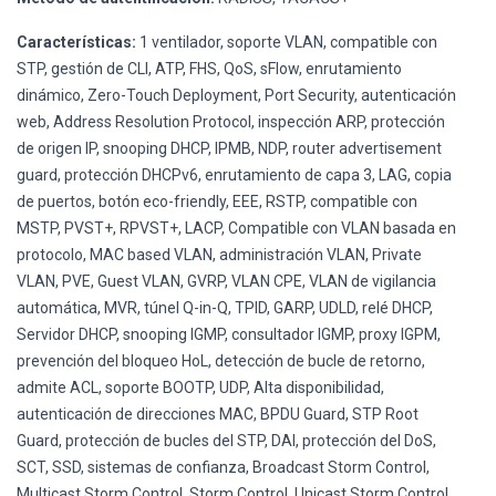
Características:
1 ventilador, soporte VLAN, compatible con
STP, gestión de CLI, ATP, FHS, QoS, sFlow, enrutamiento
dinámico, Zero-Touch Deployment, Port Security, autenticación
web, Address Resolution Protocol, inspección ARP, protección
de origen IP, snooping DHCP, IPMB, NDP, router advertisement
guard, protección DHCPv6, enrutamiento de capa 3, LAG, copia
de puertos, botón eco-friendly, EEE, RSTP, compatible con
MSTP, PVST+, RPVST+, LACP, Compatible con VLAN basada en
protocolo, MAC based VLAN, administración VLAN, Private
VLAN, PVE, Guest VLAN, GVRP, VLAN CPE, VLAN de vigilancia
automática, MVR, túnel Q-in-Q, TPID, GARP, UDLD, relé DHCP,
Servidor DHCP, snooping IGMP, consultador IGMP, proxy IGPM,
prevención del bloqueo HoL, detección de bucle de retorno,
admite ACL, soporte BOOTP, UDP, Alta disponibilidad,
autenticación de direcciones MAC, BPDU Guard, STP Root
Guard, protección de bucles del STP, DAI, protección del DoS,
SCT, SSD, sistemas de confianza, Broadcast Storm Control,
Multicast Storm Control, Storm Control, Unicast Storm Control,