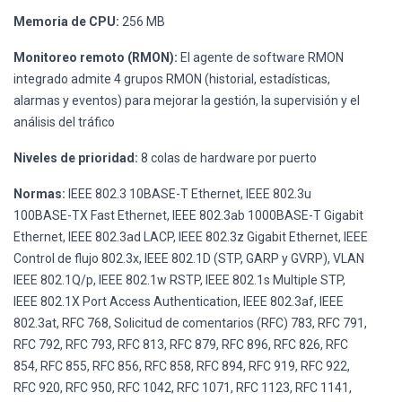
Memoria de CPU:
256 MB
Monitoreo remoto (RMON):
El agente de software RMON
integrado admite 4 grupos RMON (historial, estadísticas,
alarmas y eventos) para mejorar la gestión, la supervisión y el
análisis del tráfico
Niveles de prioridad:
8 colas de hardware por puerto
Normas:
IEEE 802.3 10BASE-T Ethernet, IEEE 802.3u
100BASE-TX Fast Ethernet, IEEE 802.3ab 1000BASE-T Gigabit
Ethernet, IEEE 802.3ad LACP, IEEE 802.3z Gigabit Ethernet, IEEE
Control de flujo 802.3x, IEEE 802.1D (STP, GARP y GVRP), VLAN
IEEE 802.1Q/p, IEEE 802.1w RSTP, IEEE 802.1s Multiple STP,
IEEE 802.1X Port Access Authentication, IEEE 802.3af, IEEE
802.3at, RFC 768, Solicitud de comentarios (RFC) 783, RFC 791,
RFC 792, RFC 793, RFC 813, RFC 879, RFC 896, RFC 826, RFC
854, RFC 855, RFC 856, RFC 858, RFC 894, RFC 919, RFC 922,
RFC 920, RFC 950, RFC 1042, RFC 1071, RFC 1123, RFC 1141,