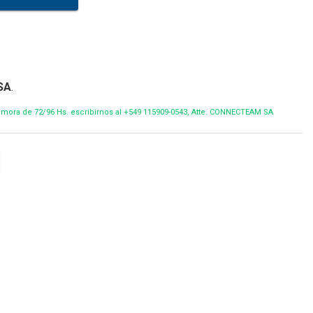
SA
.
demora de 72/96 Hs. escribirnos al +549 115909-0543, Atte. CONNECTEAM SA