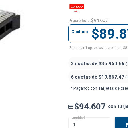
$94.607
Precio lista
$89.
Contado
Precio sin impuestos nacionales: $8
3 cuotas de
$35.950.66
(
6 cuotas de
$19.867.47
(
* Pagando con
Tarjetas de cré
$94.607
con Tarj
Cantidad