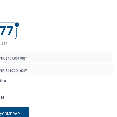
877
1.337
*
PTF:
$107.851.98)
*
PTF:
$119.204.82)
dito
.
eta
COMPRAR