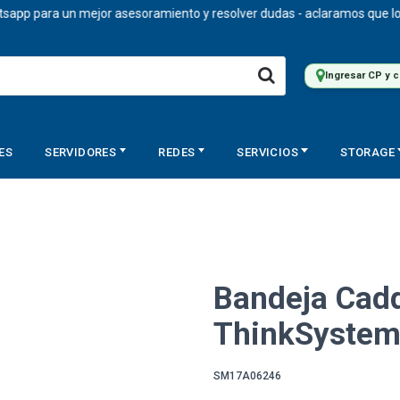
 para un mejor asesoramiento y resolver dudas - aclaramos que los pre
Ingresar CP y 
ES
SERVIDORES
REDES
SERVICIOS
STORAGE
Bandeja Cadd
ThinkSystem 
SM17A06246