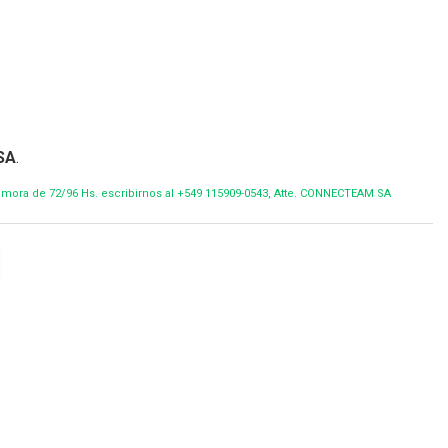
SA
.
demora de 72/96 Hs. escribirnos al +549 115909-0543, Atte. CONNECTEAM SA