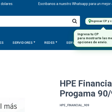
ares.
Escribanos a nuestro Whatsapp para un mejor aseso
Ingresar CP y 
ES
SERVIDORES
REDES
SERVICIOS
STORAGE
HPE Financia
Progama 90/9
HPE_FINANCIAL_909