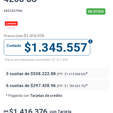
4XG7A37936
EN STOCK
$1.416.376
Precio lista
$1.345.557
Contado
Precio sin impuestos nacionales: $1.217.699
3 cuotas de
$538.222.88
*
(PTF:
$1.614.668.64)
6 cuotas de
$297.438.96
*
(PTF:
$1.784.633.76)
* Pagando con
Tarjetas de crédito
.
$1.416.376
con Tarjeta