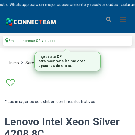
ro Whatsapp para un mejor asesoramiento y resolver dudas - aclaramos q
Enviar a
Ingresar CP y ciudad
Ingresa tu CP
para mostrarte las mejores
Inicio
Servidores
Procesadores
opciones de envío.
* Las imágenes se exhiben con fines ilustrativos.
Lenovo Intel Xeon Silver
4208 8C