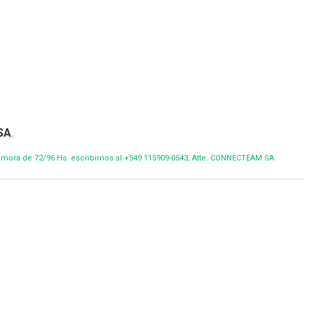
SA
.
demora de 72/96 Hs. escribirnos al +549 115909-0543, Atte. CONNECTEAM SA