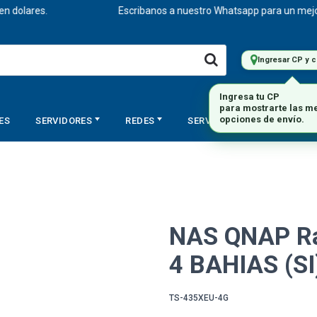
olares.
Escribanos a nuestro Whatsapp para un mejor ase
Ingresar CP y 
Ingresa tu CP
para mostrarte las m
ES
SERVIDORES
REDES
SERVICIOS
STORAGE
opciones de envío.
NAS QNAP Ra
4 BAHIAS (SI
TS-435XEU-4G