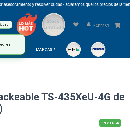
soramiento y resolver dudas - aclaramos que los precios de la tienda s
ciudad
INGRESAR
ejores
MARCAS
ckeable TS-435XeU-4G de
)
EN STOCK