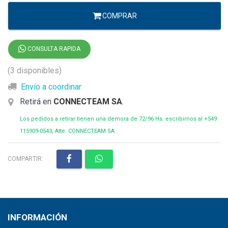
COMPRAR
CONSULTA RAPIDA
(3 disponibles)
Envío a coordinar
Retirá en
CONNECTEAM SA
.
Los pedidos a retirar tienen una demora de 72/96 Hs. escribirnos al +549
115909-0543, Atte. CONNECTEAM SA
COMPARTIR:
INFORMACIÓN