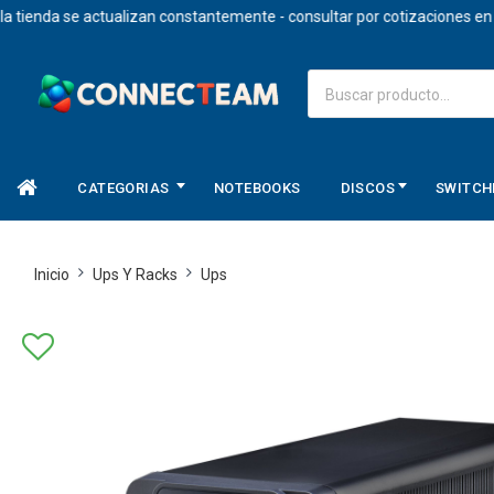
da se actualizan constantemente - consultar por cotizaciones en dolare
CATEGORIAS
NOTEBOOKS
DISCOS
SWITCH
Inicio
Ups Y Racks
Ups