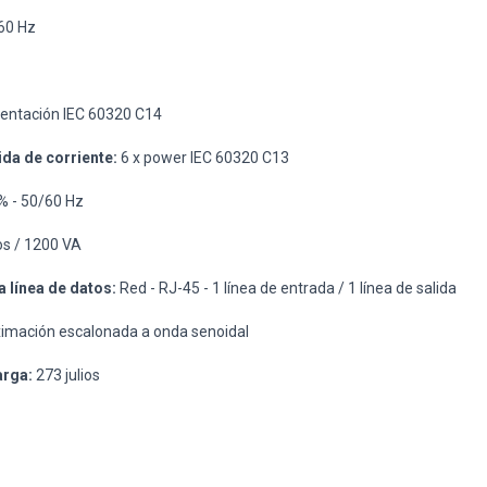
60 Hz
mentación IEC 60320 C14
ida de corriente:
6 x power IEC 60320 C13
% - 50/60 Hz
os / 1200 VA
 línea de datos:
Red - RJ-45 - 1 línea de entrada / 1 línea de salida
imación escalonada a onda senoidal
arga:
273 julios