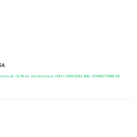
SA
.
demora de 72/96 Hs. escribirnos al +549 115909-0543, Atte. CONNECTEAM SA