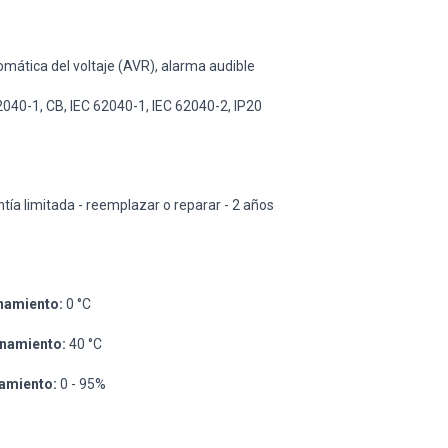
mática del voltaje (AVR), alarma audible
040-1, CB, IEC 62040-1, IEC 62040-2, IP20
tía limitada - reemplazar o reparar - 2 años
namiento:
0 °C
namiento:
40 °C
amiento:
0 - 95%