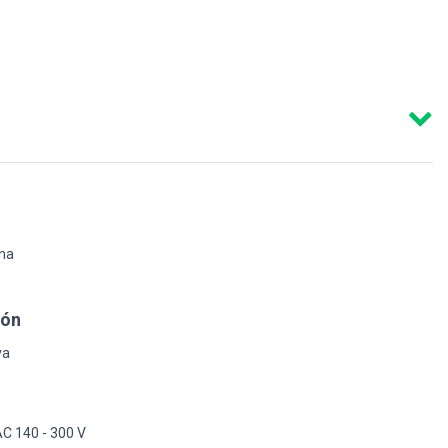
rna
ión
va
C 140 - 300 V