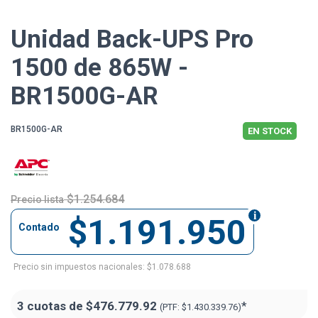
Unidad Back-UPS Pro
1500 de 865W -
BR1500G-AR
BR1500G-AR
EN STOCK
$1.254.684
Precio lista
$1.191.950
Contado
Precio sin impuestos nacionales: $1.078.688
3 cuotas de
$476.779.92
*
(PTF:
$1.430.339.76)